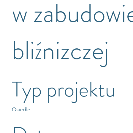
w zabudowi
bliźnizczej
Typ projektu
Osiedle